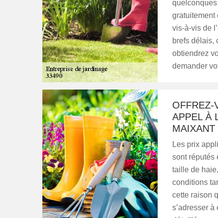
quelconques 
gratuitement
vis-à-vis de 
brefs délais,
obtiendrez v
demander votr
OFFREZ-V
APPEL À 
MAIXANT
Les prix app
sont réputés 
taille de hai
conditions ta
cette raison 
s’adresser à 