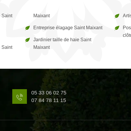
 Saint
Maixant
Art
Entreprise élagage Saint Maixant
Pos
clô
Jardinier taille de haie Saint
 Saint
Maixant
05 33 06 02 75
07 84 78 11 15