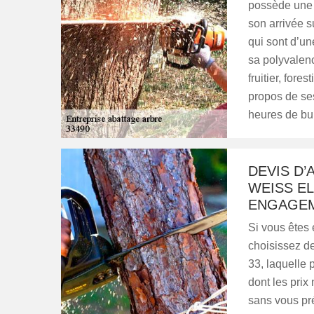
possède une 
son arrivée s
qui sont d’une
sa polyvalenc
fruitier, fore
propos de ses
heures de bu
DEVIS D’
WEISS E
ENGAGE
Si vous êtes 
choisissez d
33, laquelle
dont les prix
sans vous pr