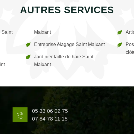
AUTRES SERVICES
 Saint
Maixant
Art
Entreprise élagage Saint Maixant
Pos
clô
Jardinier taille de haie Saint
int
Maixant
05 33 06 02 75
07 84 78 11 15