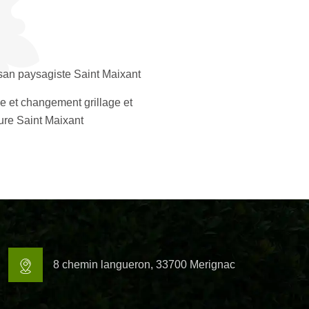
isan paysagiste Saint Maixant
e et changement grillage et
ture Saint Maixant
8 chemin langueron, 33700 Merignac