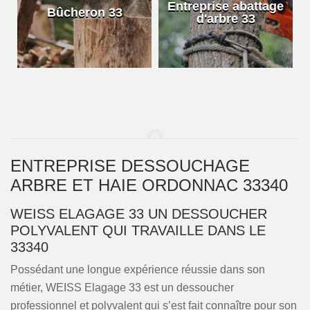
e
Entreprise abattage
Bûcheron 33
d'arbre 33
ENTREPRISE DESSOUCHAGE
ARBRE ET HAIE ORDONNAC 33340
WEISS ELAGAGE 33 UN DESSOUCHER
POLYVALENT QUI TRAVAILLE DANS LE
33340
Possédant une longue expérience réussie dans son
métier, WEISS Elagage 33 est un dessoucher
professionnel et polyvalent qui s’est fait connaître pour son