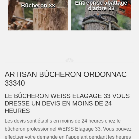
e
Entreprise abattage
Bûcheron 33
d'arbre 33
ARTISAN BÛCHERON ORDONNAC
33340
LE BÛCHERON WEISS ELAGAGE 33 VOUS
DRESSE UN DEVIS EN MOINS DE 24
HEURES
Les devis sont établis en moins de 24 heures chez le
bûcheron professionnel WEISS Elagage 33. Vous pouvez
effectuer votre demande en l’appelant pendant les heures