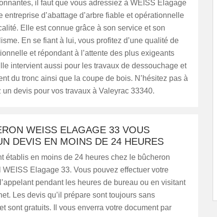
ronnantes, il faut que vous adressiez à WEISS Elagage
e entreprise d’abattage d’arbre fiable et opérationnelle
calité. Elle est connue grâce à son service et son
isme. En se fiant à lui, vous profitez d’une qualité de
tionnelle et répondant à l’attente des plus exigeants
Elle intervient aussi pour les travaux de dessouchage et
nt du tronc ainsi que la coupe de bois. N’hésitez pas à
 un devis pour vos travaux à Valeyrac 33340.
ERON WEISS ELAGAGE 33 VOUS
N DEVIS EN MOINS DE 24 HEURES
nt établis en moins de 24 heures chez le bûcheron
l WEISS Elagage 33. Vous pouvez effectuer votre
’appelant pendant les heures de bureau ou en visitant
rnet. Les devis qu’il prépare sont toujours sans
 sont gratuits. Il vous enverra votre document par