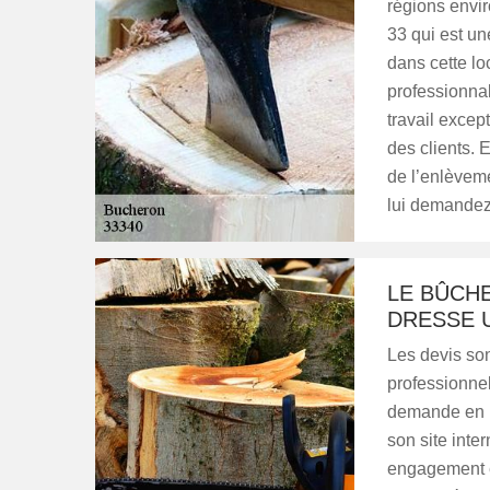
régions envi
33 qui est un
dans cette lo
professionnal
travail excep
des clients. 
de l’enlèveme
lui demandez
LE BÛCH
DRESSE U
Les devis so
professionne
demande en l
son site inte
engagement et