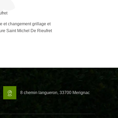
fret
e et changement grillage et
ure Saint Michel De Rieufret
8 chemin langueron, 33700 Merignac