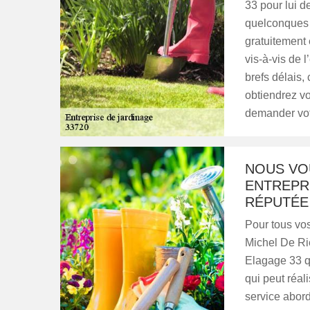
33 pour lui 
quelconques 
gratuitement
vis-à-vis de 
brefs délais,
obtiendrez v
demander votr
NOUS VOU
ENTREPR
RÉPUTÉE 
Pour tous vos
Michel De Ri
Elagage 33 qu
qui peut réal
service aborda