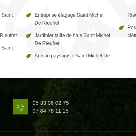
 Saint
Entreprise élagage Saint Michel
Rieu
De Rieufret
Pos
Rieufret
Jardinier taille de haie Saint Michel
clôt
De Rieufret
 Saint
Artisan paysagiste Saint Michel De
05 33 06 02 75
07 84 78 11 15