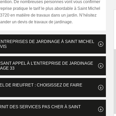
intention. De nombreuses personnes vont vous confirmer
reprise pratique le tarif le plus abordable à Saint Michel
3720 en matière de travaux dans un jardin. N’hésitez
ander un devis de travaux de jardinage.
ENTREPRISES DE JARDINAGE À SAINT MICHEL
VIS
ISANT APPEL À L’ENTREPRISE DE JARDINAGE
GAGE 33
L DE RIEUFRET : CHOISISSEZ DE FAIRE
NIT DES SERVICES PAS CHER À SAINT