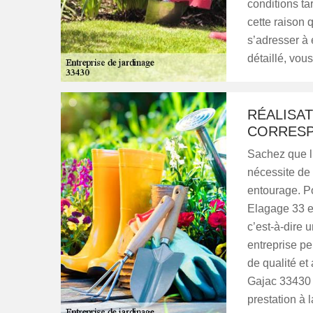
conditions ta
cette raison 
s’adresser à 
détaillé, vou
RÉALISAT
CORRESP
Sachez que l’
nécessite de 
entourage. P
Elagage 33 es
c’est-à-dire u
entreprise p
de qualité et
Gajac 33430 
prestation à 