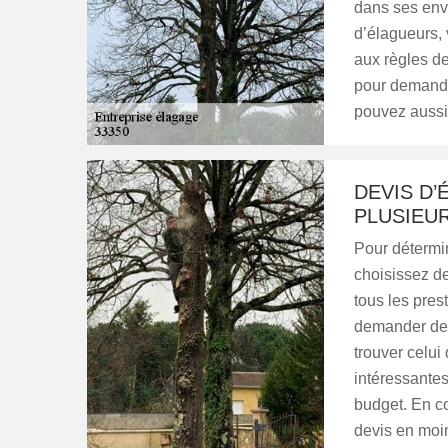
dans ses envi
d’élagueurs, 
aux règles de
pour demander
pouvez aussi
DEVIS D’
PLUSIEU
Pour détermin
choisissez de
tous les pres
demander des
trouver celui 
intéressante
budget. En c
devis en moin