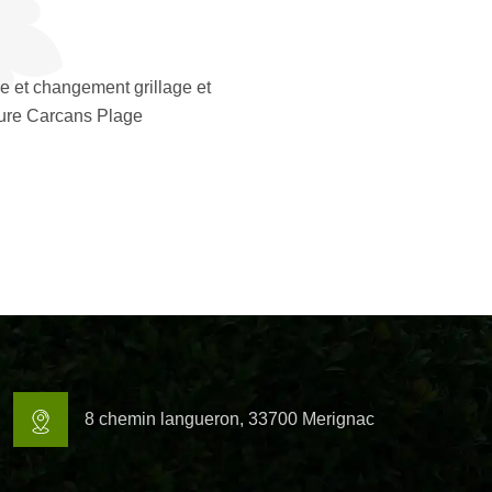
e et changement grillage et
ture Carcans Plage
8 chemin langueron, 33700 Merignac