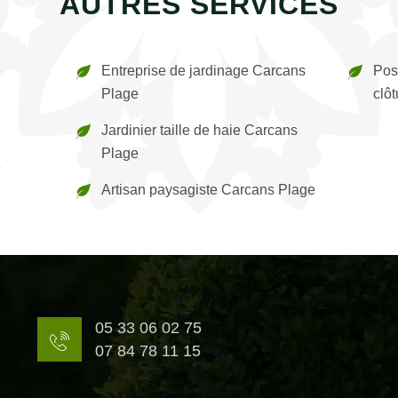
AUTRES SERVICES
e
Entreprise de jardinage Carcans
Pos
Plage
clô
Jardinier taille de haie Carcans
Plage
e
Artisan paysagiste Carcans Plage
05 33 06 02 75
07 84 78 11 15