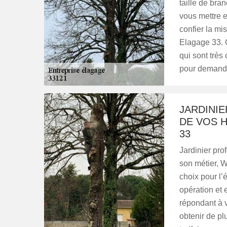
taille de bra
vous mettre e
confier la m
Elagage 33. C
qui sont très 
pour demander
JARDINI
DE VOS H
33
Jardinier pro
son métier, 
choix pour l’
opération et 
répondant à v
obtenir de pl