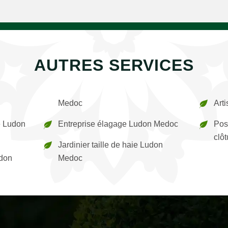
AUTRES SERVICES
Medoc
Art
e Ludon
Entreprise élagage Ludon Medoc
Pos
clô
Jardinier taille de haie Ludon
udon
Medoc