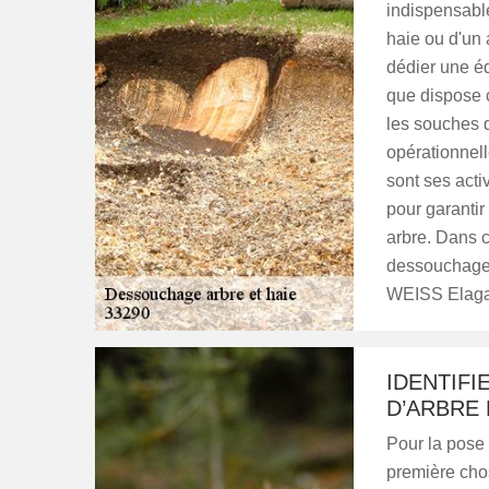
indispensabl
haie ou d'un 
dédier une éq
que dispose 
les souches q
opérationnel
sont ses acti
pour garantir
arbre. Dans c
dessouchage 
WEISS Elaga
IDENTIF
D’ARBRE 
Pour la pose 
première cho