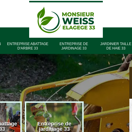
N
ENTREPRISE ABATTAGE
ENTREPRISE DE
JARDINIER TAILLE
D'ARBRE 33
JARDINAGE 33
DE HAIE 33
battage
Entreprise de
Entreprise élag
33
jardinage 33
33