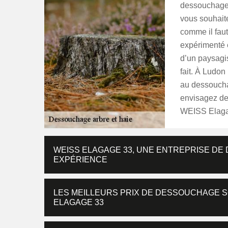
dessouchage d
vous souhait
comme il faut
expérimenté 
d’un paysagis
fait. À Ludon
au dessoucha
envisagez de
WEISS Elagag
WEISS ELAGAGE 33, UNE ENTREPRISE D
EXPÉRIENCE
LES MEILLEURS PRIX DE DESSOUCHAGE 
ELAGAGE 33