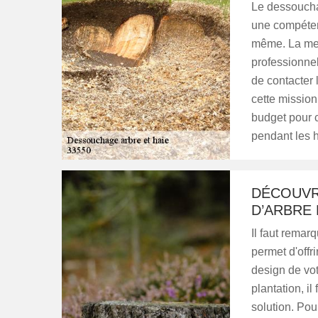
Le dessoucha
une compétenc
même. La meil
professionnel
de contacter
cette mission
budget pour c
pendant les 
DÉCOUVR
D’ARBRE 
Il faut remar
permet d'offr
design de vot
plantation, i
solution. Pou