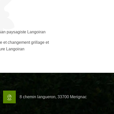
isan paysagiste Langoiran
e et changement grillage et
ture Langoiran
8 chemin langueron, 33700 Merignac