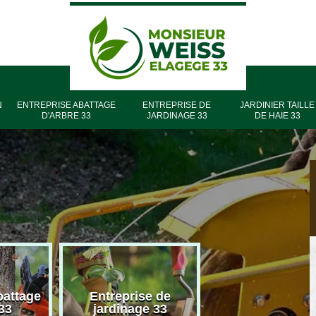
N
ENTREPRISE ABATTAGE
ENTREPRISE DE
JARDINIER TAILLE
D'ARBRE 33
JARDINAGE 33
DE HAIE 33
battage
Entreprise de
Entreprise élag
33
jardinage 33
33