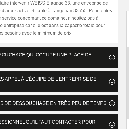
faire intervenir WEISS Elagage 33, une entreprise de
’arbre active et fiable à Langoiran 33550. Pour toutes
service concernant ce domaine, n'hésitez pas à
e entreprise car elle est dans la capacité totale pour
os besoins avec le minimum de prix.
SSOUCHAGE QUI OCCUPE UNE PLACE DE
S APPEL À L’ÉQUIPE DE L’ENTREPRISE DE
VIS DE DESSOUCHAGE EN TRÈS PEU DE TEMPS
ESSIONNEL QU’IL FAUT CONTACTER POUR