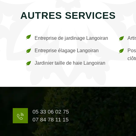
AUTRES SERVICES
Entreprise de jardinage Langoiran
Art
e
Entreprise élagage Langoiran
Pos
clô
Jardinier taille de haie Langoiran
05 33 06 02 75
07 84 78 11 15