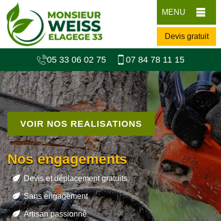
MENU
Devis gratuit
05 33 06 02 75
07 84 78 11 15
VOIR NOS REALISATIONS
Nos engagements
Devis et déplacement gratuits
Sans engagement
Artisan passionné