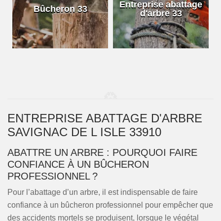
e
Entreprise abattage
Bûcheron 33
d'arbre 33
ENTREPRISE ABATTAGE D'ARBRE
SAVIGNAC DE L ISLE 33910
ABATTRE UN ARBRE : POURQUOI FAIRE
CONFIANCE À UN BÛCHERON
PROFESSIONNEL ?
Pour l’abattage d’un arbre, il est indispensable de faire
confiance à un bûcheron professionnel pour empêcher que
des accidents mortels se produisent, lorsque le végétal