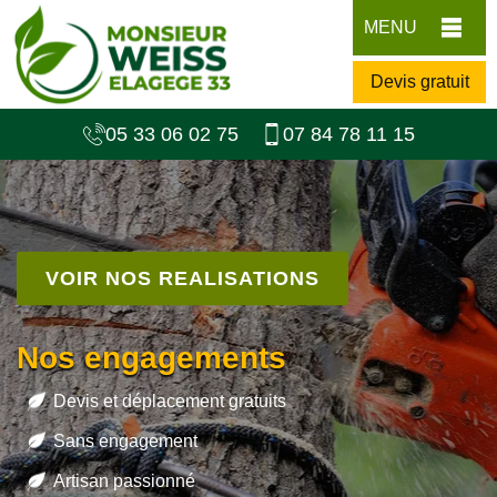
MENU
Devis gratuit
05 33 06 02 75
07 84 78 11 15
VOIR NOS REALISATIONS
Nos engagements
Devis et déplacement gratuits
Sans engagement
Artisan passionné