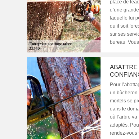
place de lead
d’une grande 
laquelle lui 
qu’il soit for
sur ses servi
bureau. Vous
ABATTRE 
CONFIAN
Pour l’abatta
un bûcheron 
mortels se pr
dans le doma
où l’arbre va
adaptés. Pour
rendez-vous 