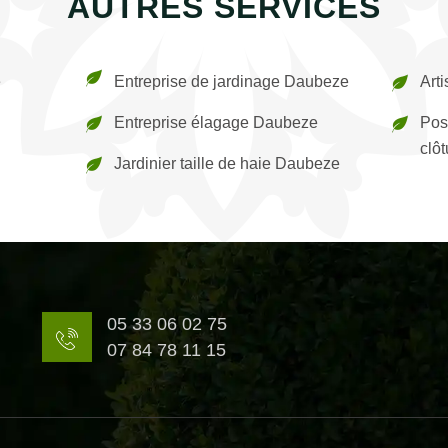
AUTRES SERVICES
e
Entreprise de jardinage Daubeze
Art
Entreprise élagage Daubeze
Pos
clô
Jardinier taille de haie Daubeze
05 33 06 02 75
07 84 78 11 15