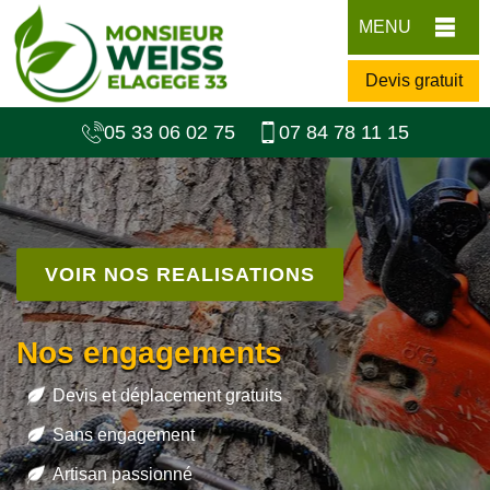
MENU
Devis gratuit
05 33 06 02 75
07 84 78 11 15
VOIR NOS REALISATIONS
Nos engagements
Devis et déplacement gratuits
Sans engagement
Artisan passionné