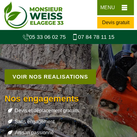
MENU
Devis gratuit
05 33 06 02 75
07 84 78 11 15
VOIR NOS REALISATIONS
Nos engagements
Devis et déplacement gratuits
Sans engagement
Artisan passionné