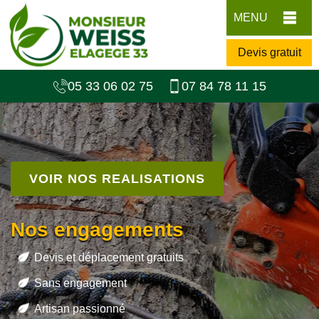
MENU
Devis gratuit
05 33 06 02 75
07 84 78 11 15
VOIR NOS REALISATIONS
Nos engagements
Devis et déplacement gratuits
Sans engagement
Artisan passionné