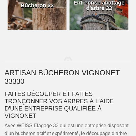
e
Entreprise abattage
Bûcheron 33
d'arbre 33
ARTISAN BÛCHERON VIGNONET
33330
FAITES DÉCOUPER ET FAITES
TRONÇONNER VOS ARBRES À L’AIDE
D’UNE ENTREPRISE QUALIFIÉE À
VIGNONET
Avec WEISS Elagage 33 qui est une entreprise disposant
d’un bucheron actif et expérimenté, le découpage d’arbre