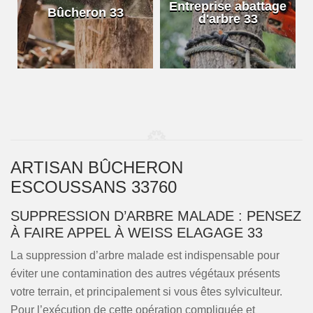
e
Entreprise abattage
Bûcheron 33
d'arbre 33
ARTISAN BÛCHERON
ESCOUSSANS 33760
SUPPRESSION D’ARBRE MALADE : PENSEZ
À FAIRE APPEL À WEISS ELAGAGE 33
La suppression d’arbre malade est indispensable pour
éviter une contamination des autres végétaux présents
votre terrain, et principalement si vous êtes sylviculteur.
Pour l’exécution de cette opération compliquée et