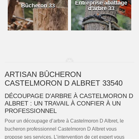
e
Entreprise abattage
Bûcheron 33
d'arbre 33
ARTISAN BÛCHERON
CASTELMORON D ALBRET 33540
DÉCOUPAGE D’ARBRE À CASTELMORON D
ALBRET : UN TRAVAIL À CONFIER À UN
PROFESSIONNEL
Pour un découpage d’arbre à Castelmoron D Albret, le
bucheron professionnel Castelmoron D Albret vous
propose ses services. L’intervention de cet expert vous