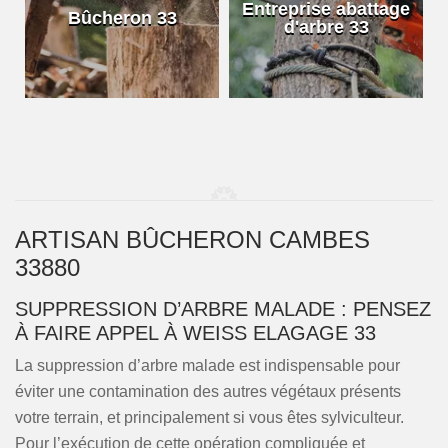
e
Entreprise abattage
Bûcheron 33
d'arbre 33
ARTISAN BÛCHERON CAMBES
33880
SUPPRESSION D’ARBRE MALADE : PENSEZ
À FAIRE APPEL À WEISS ELAGAGE 33
La suppression d’arbre malade est indispensable pour
éviter une contamination des autres végétaux présents
votre terrain, et principalement si vous êtes sylviculteur.
Pour l’exécution de cette opération compliquée et