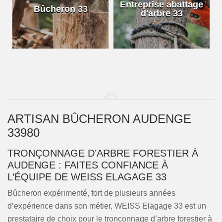
e
Entreprise abattage
Bûcheron 33
d'arbre 33
ARTISAN BÛCHERON AUDENGE
33980
TRONÇONNAGE D’ARBRE FORESTIER À
AUDENGE : FAITES CONFIANCE À
L’ÉQUIPE DE WEISS ELAGAGE 33
Bûcheron expérimenté, fort de plusieurs années
d’expérience dans son métier, WEISS Elagage 33 est un
prestataire de choix pour le tronçonnage d’arbre forestier à